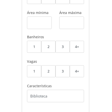
Área mínima
Área máxima
Banheiros
1
2
3
4+
Vagas
1
2
3
4+
Características