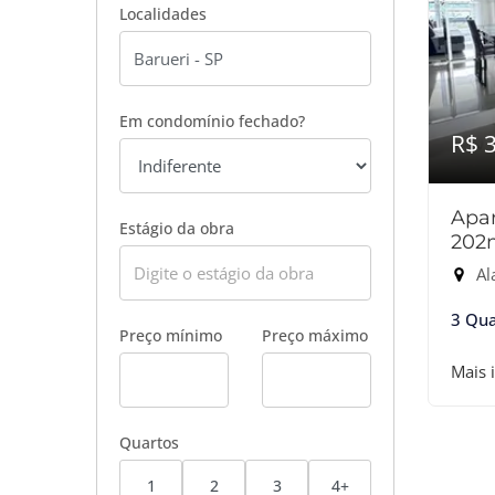
Localidades
Em condomínio fechado?
R$ 
Apar
Estágio da obra
202
Ala
3 Qua
Preço mínimo
Preço máximo
Mais 
Quartos
1
2
3
4+