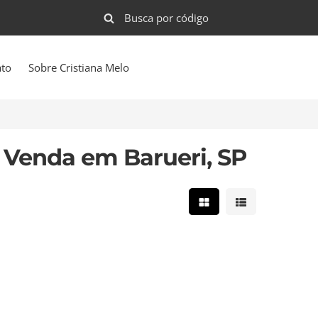
ato
Sobre Cristiana Melo
 Venda em Barueri, SP
Mostrar resultados e
Mostrar result