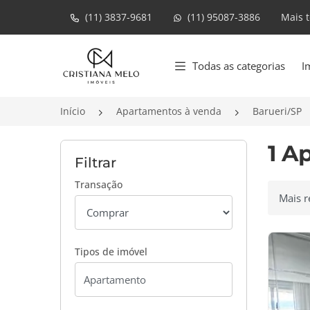
(11) 3837-9681
(11) 95087-3886
Mais 
Página inicial
Todas as categorias
I
Início
Apartamentos à venda
Barueri/SP
1 A
Filtrar
Transação
Ordenar
Tipos de imóvel