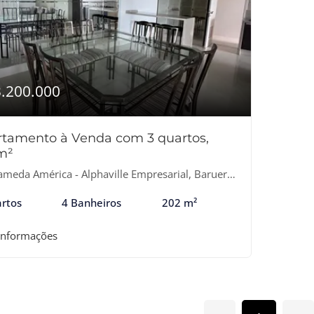
3.200.000
tamento à Venda com 3 quartos,
m²
meda América - Alphaville Empresarial, Barueri-SP
rtos
4 Banheiros
202 m²
informações