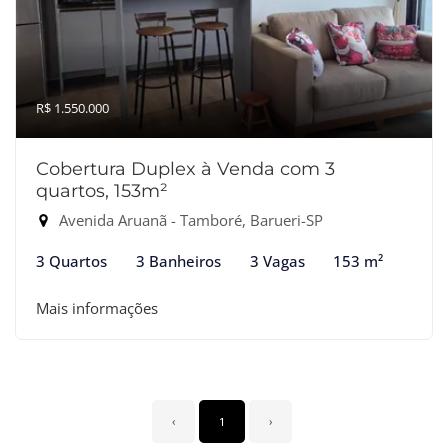
R$ 1.550.000
Cobertura Duplex à Venda com 3
quartos, 153m²
Avenida Aruanã - Tamboré, Barueri-SP
3 Quartos
3 Banheiros
3 Vagas
153 m²
Mais informações
‹
1
›