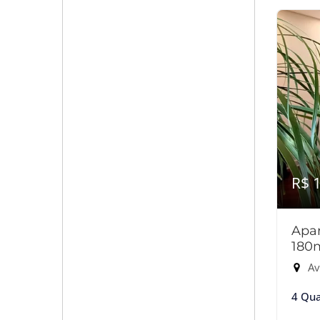
R$ 
Apar
180
Ave
4 Qua