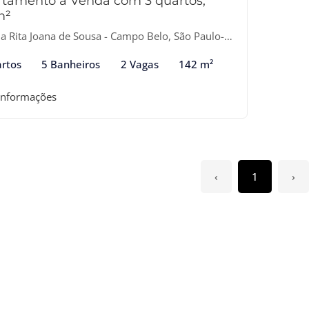
tamento à Venda com 3 quartos,
m²
 Rita Joana de Sousa - Campo Belo, São Paulo-SP
rtos
5 Banheiros
2 Vagas
142 m²
informações
‹
1
›