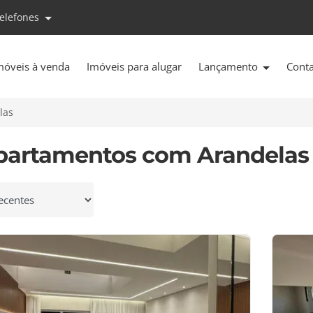
telefones
móveis à venda
Imóveis para alugar
Lançamento
Cont
las
partamentos com Arandelas
 por