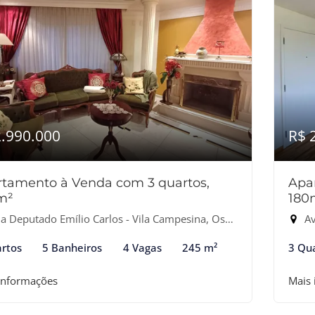
2.990.000
R$ 
tamento à Venda com 3 quartos,
Apa
m²
180
 Deputado Emílio Carlos - Vila Campesina, Osasco-SP
Ave
rtos
5 Banheiros
4 Vagas
245 m²
3 Qu
informações
Mais