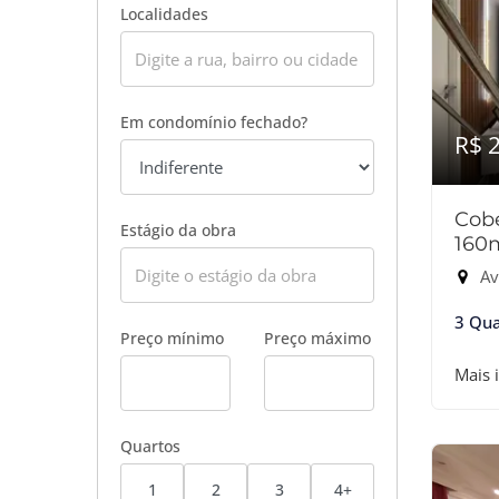
Localidades
Em condomínio fechado?
R$ 
Cobe
Estágio da obra
160
Av
3 Qua
Preço mínimo
Preço máximo
Mais 
Quartos
1
2
3
4+