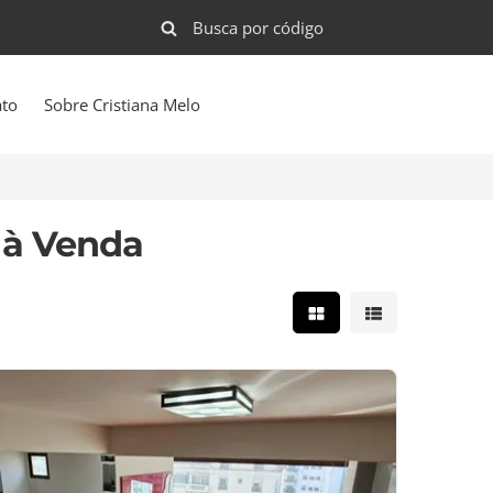
ato
Sobre Cristiana Melo
 à Venda
Mostrar resultados e
Mostrar result