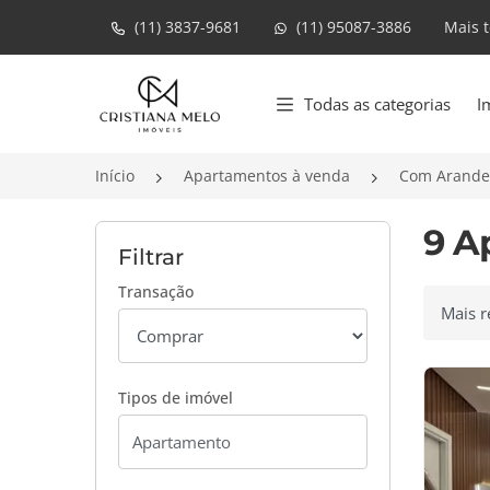
(11) 3837-9681
(11) 95087-3886
Mais 
Página inicial
Todas as categorias
I
Início
Apartamentos à venda
Com Arande
9 A
Filtrar
Transação
Ordenar
Tipos de imóvel