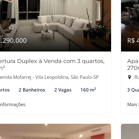
2.290.000
R$ 
rtura Duplex à Venda com 3 quartos,
Apa
m²
270
enida Mofarrej - Vila Leopoldina, São Paulo-SP
Ru
rtos
2 Banheiros
2 Vagas
160 m²
3 Qu
informações
Mais