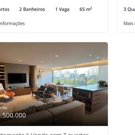
rtos
2 Banheiros
1 Vaga
65 m²
3 Qu
informações
Mais
r de:
3.500.000