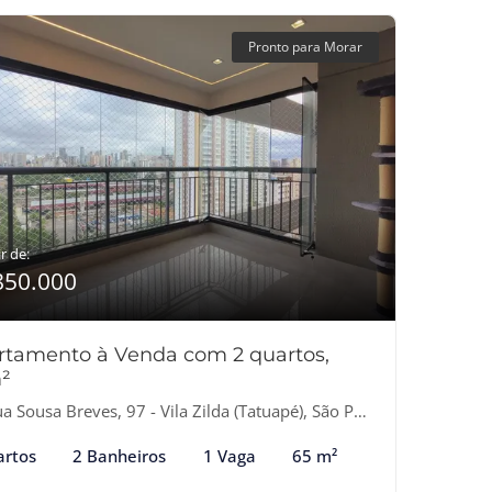
Pronto para Morar
r de:
850.000
rtamento à Venda com 2 quartos,
²
 Sousa Breves, 97 - Vila Zilda (Tatuapé), São Paulo-SP
artos
2 Banheiros
1 Vaga
65 m²