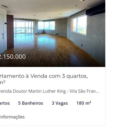
2.150.000
rtamento à Venda com 3 quartos,
m²
nida Doutor Martin Luther King - Vila São Francisco, Osasco-SP
artos
5 Banheiros
3 Vagas
180 m²
 informações