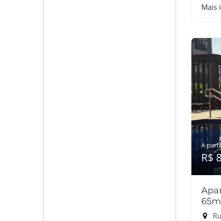
Mais 
A parti
R$ 
Apar
65m
Rua