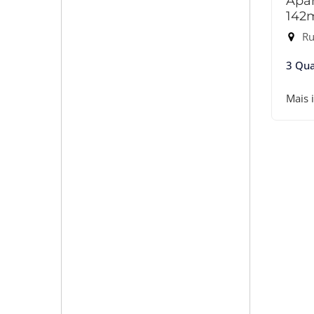
Apar
142
Rua
3 Qua
Mais 