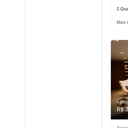
2 Qua
Mais 
A parti
R$ 