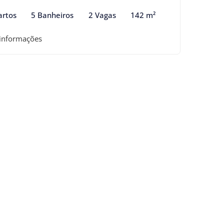
artos
5 Banheiros
2 Vagas
142 m²
 informações