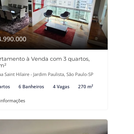
4.990.000
rtamento à Venda com 3 quartos,
m²
a Saint Hilaire - Jardim Paulista, São Paulo-SP
artos
6 Banheiros
4 Vagas
270 m²
 informações