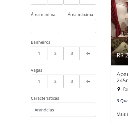
Área mínima
Área máxima
Banheiros
1
2
3
4+
R$ 
Vagas
Apar
245
1
2
3
4+
Rua
Características
3 Qua
Mais 