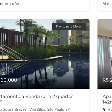
informações
Mais
Pronto para Morar
r de:
860.000
R$ 
tamento à Venda com 2 quartos,
Apa
²
142
 Sousa Breves - Vila Zilda, São Paulo-SP
Ru