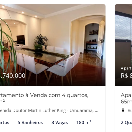
A parti
1.740.000
R$ 
tamento à Venda com 4 quartos,
Apa
m²
65m
nida Doutor Martin Luther King - Umuarama, Osasco-SP
Rua
rtos
5 Banheiros
3 Vagas
180 m²
2 Qu