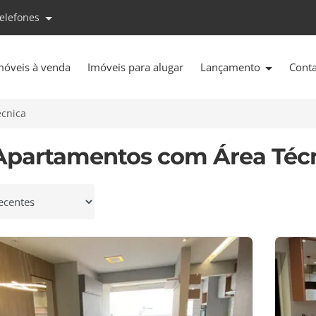
telefones
móveis à venda
Imóveis para alugar
Lançamento
Cont
cnica
Apartamentos com Área Téc
 por