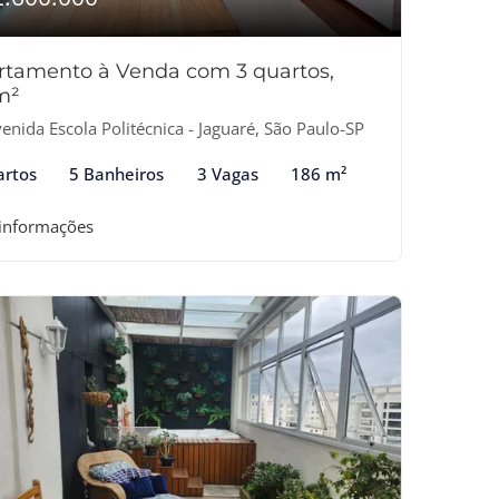
rtamento à Venda com 3 quartos,
m²
enida Escola Politécnica - Jaguaré, São Paulo-SP
artos
5 Banheiros
3 Vagas
186 m²
 informações