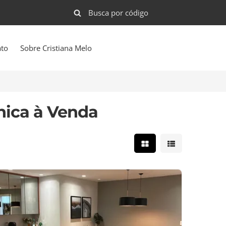
ato
Sobre Cristiana Melo
nica à Venda
Mostrar resultados e
Mostrar result