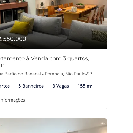
2.550.000
rtamento à Venda com 3 quartos,
m²
a Barão do Bananal - Pompeia, São Paulo-SP
artos
5 Banheiros
3 Vagas
155 m²
 informações