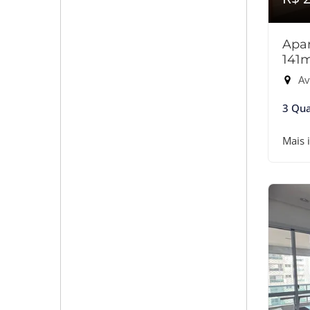
Apar
141
Ave
3 Qua
Mais 