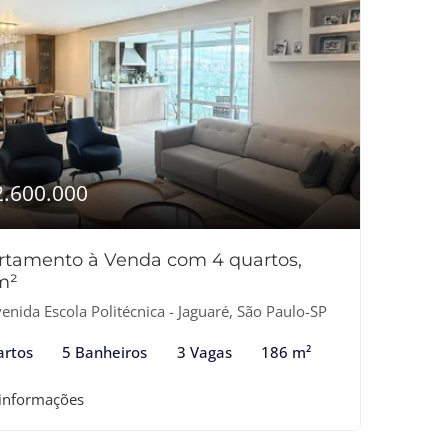
2.600.000
rtamento à Venda com 4 quartos,
m²
enida Escola Politécnica - Jaguaré, São Paulo-SP
artos
5 Banheiros
3 Vagas
186 m²
 informações