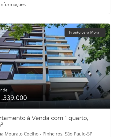
 informações
Pronto para Morar
r de:
1.339.000
rtamento à Venda com 1 quarto,
²
a Mourato Coelho - Pinheiros, São Paulo-SP