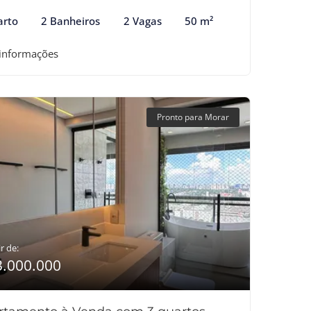
arto
2 Banheiros
2 Vagas
50 m²
 informações
Pronto para Morar
r de:
3.000.000