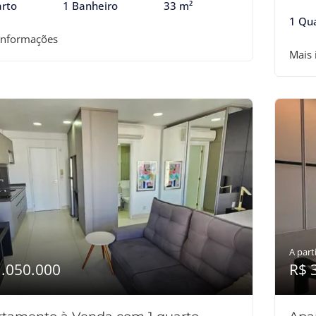
rto
1 Banheiro
33 m²
1 Qu
informações
Mais
A parti
1.050.000
R$ 