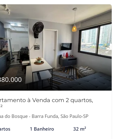
380.000
rtamento à Venda com 2 quartos,
²
a do Bosque - Barra Funda, São Paulo-SP
artos
1 Banheiro
32 m²