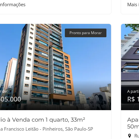
informações
Mais
Pronto para Morar
r de:
A parti
605.000
R$ 
io à Venda com 1 quarto, 33m²
Apa
50m
 Francisco Leitão - Pinheiros, São Paulo-SP
Ru