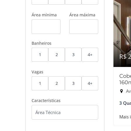
Área mínima
Área máxima
Banheiros
1
2
3
4+
R$ 
Vagas
Cobe
160
1
2
3
4+
Av
Características
3 Qua
Mais 