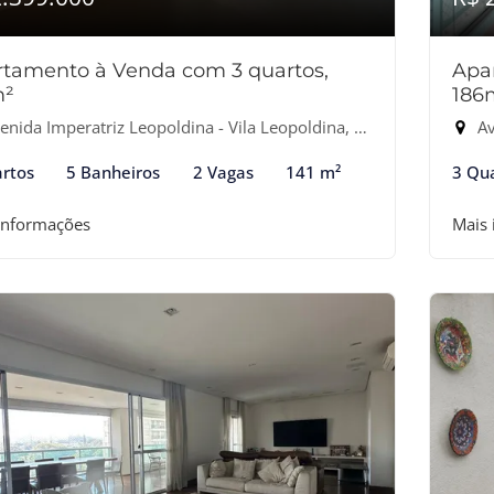
tamento à Venda com 3 quartos,
Apa
m²
186
nida Imperatriz Leopoldina - Vila Leopoldina, São Paulo-SP
Av
rtos
5 Banheiros
2 Vagas
141 m²
3 Qu
informações
Mais