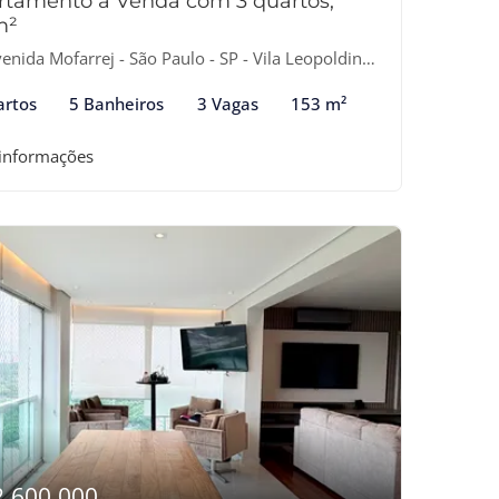
rtamento à Venda com 3 quartos,
m²
nida Mofarrej - São Paulo - SP - Vila Leopoldina, São Paulo-SP
artos
5 Banheiros
3 Vagas
153 m²
 informações
2.600.000