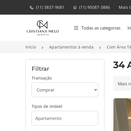
(11) 3837-9681
(11) 95087-3886
Mais 
Página inicial
Todas as categorias
I
Início
Apartamentos à venda
Com Área Té
34 
Filtrar
Transação
Ordenar
Tipos de imóvel