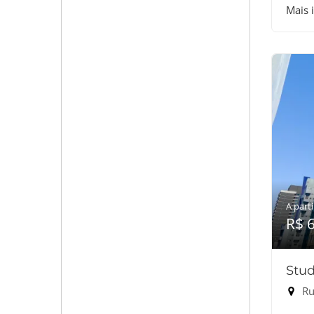
Mais 
A parti
R$ 
Stud
Rua