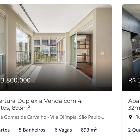
33.800.000
R$ 
ertura Duplex à Venda com 4
Apa
tos, 893m²
32m
 Gomes de Carvalho - Vila Olímpia, São Paulo-SP
Ru
rtos
5 Banheiros
6 Vagas
893 m²
2 Qu