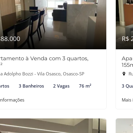
888.000
R$ 
tamento à Venda com 3 quartos,
Apa
²
155
a Adolpho Bozzi - Vila Osasco, Osasco-SP
Ru
rtos
3 Banheiros
2 Vagas
76 m²
3 Qu
informações
Mais