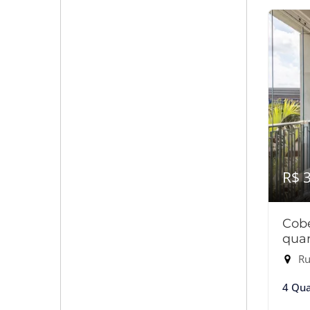
R$ 
Cob
quar
Rua
4 Qua