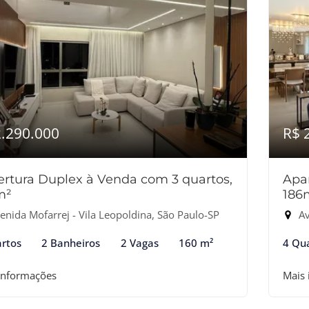
2.290.000
R$ 
rtura Duplex à Venda com 3 quartos,
Apa
m²
186
enida Mofarrej - Vila Leopoldina, São Paulo-SP
Av
rtos
2 Banheiros
2 Vagas
160 m²
4 Qu
informações
Mais