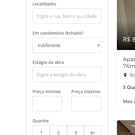
Localidades
Em condomínio fechado?
R$ 
Apar
Estágio da obra
76m
Ru
3 Qua
Preço mínimo
Preço máximo
Mais 
Quartos
1
2
3
4+