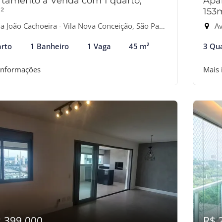
tamento à Venda com 1 quarto,
Apa
²
153
 João Cachoeira - Vila Nova Conceição, São Paulo-SP
Ave
rto
1 Banheiro
1 Vaga
45 m²
3 Qu
informações
Mais
2.399.000
R$ 