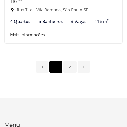
116m²
Rua Tito - Vila Romana, São Paulo-SP
4 Quartos
5 Banheiros
3 Vagas
116 m²
Mais informações
‹
1
2
›
Menu