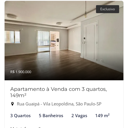
Exclusivo
R$ 1.900.000
Apartamento à Venda com 3 quartos,
149m²
Rua Guaipá - Vila Leopoldina, São Paulo-SP
3 Quartos
5 Banheiros
2 Vagas
149 m²