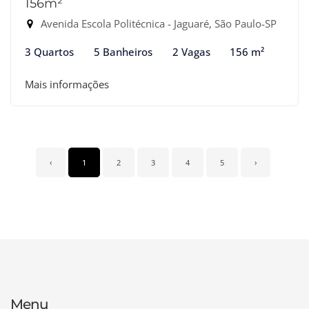
156m²
Avenida Escola Politécnica - Jaguaré, São Paulo-SP
3 Quartos
5 Banheiros
2 Vagas
156 m²
Mais informações
‹
1
2
3
4
5
›
Menu