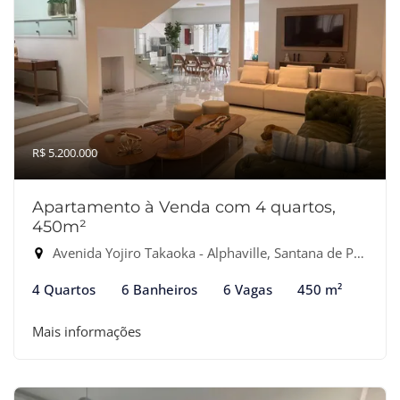
R$ 5.200.000
Apartamento à Venda com 4 quartos,
450m²
Avenida Yojiro Takaoka - Alphaville, Santana de Parnaíba-SP
4 Quartos
6 Banheiros
6 Vagas
450 m²
Mais informações