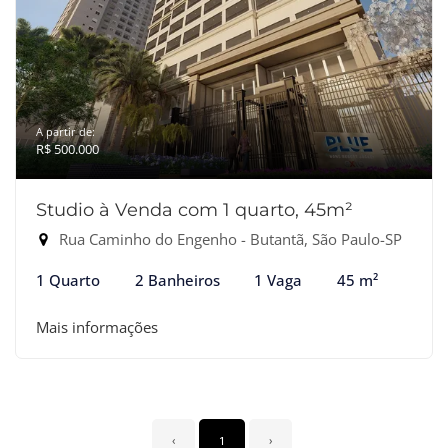
A partir de:
R$ 500.000
Studio à Venda com 1 quarto, 45m²
Rua Caminho do Engenho - Butantã, São Paulo-SP
1 Quarto
2 Banheiros
1 Vaga
45 m²
Mais informações
‹
1
›