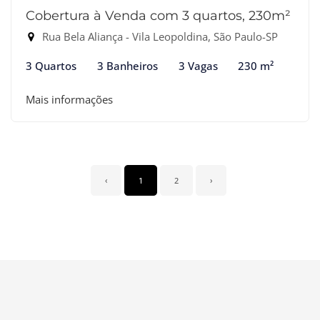
Cobertura à Venda com 3 quartos, 230m²
Rua Bela Aliança - Vila Leopoldina, São Paulo-SP
3 Quartos
3 Banheiros
3 Vagas
230 m²
Mais informações
‹
1
2
›