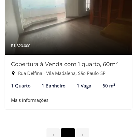
R$ 820.000
Cobertura à Venda com 1 quarto, 60m²
Rua Delfina - Vila Madalena, São Paulo-SP
1 Quarto
1 Banheiro
1 Vaga
60 m²
Mais informações
‹
1
›