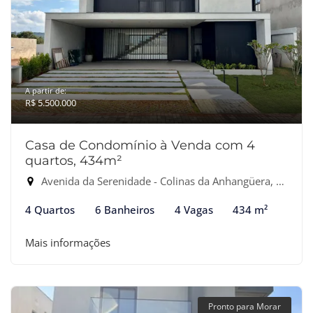
A partir de:
R$ 5.500.000
Casa de Condomínio à Venda com 4
quartos, 434m²
Avenida da Serenidade - Colinas da Anhangüera, Santana de Parnaíba-SP
4 Quartos
6 Banheiros
4 Vagas
434 m²
Mais informações
Pronto para Morar