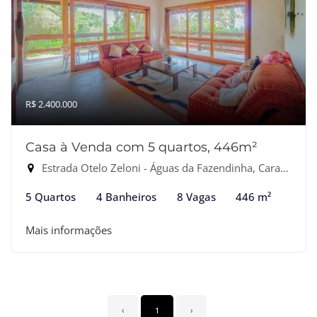
R$ 2.400.000
Casa à Venda com 5 quartos, 446m²
Estrada Otelo Zeloni - Águas da Fazendinha, Carapicuíba-SP
5 Quartos
4 Banheiros
8 Vagas
446 m²
Mais informações
‹
1
›