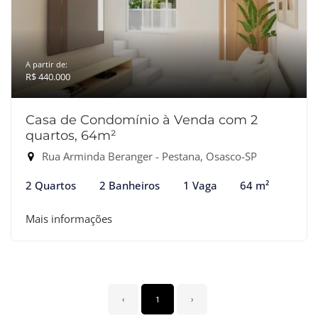
A partir de:
R$ 440.000
Casa de Condomínio à Venda com 2
quartos, 64m²
Rua Arminda Beranger - Pestana, Osasco-SP
2 Quartos
2 Banheiros
1 Vaga
64 m²
Mais informações
‹
1
›