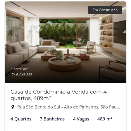
Em Construção
A partir de:
R$ 9.760.000
Casa de Condomínio à Venda com 4
quartos, 489m²
Rua São Bento do Sul - Alto de Pinheiros, São Paulo-SP
4 Quartos
7 Banheiros
4 Vagas
489 m²