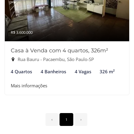
R$ 3.600.000
Casa à Venda com 4 quartos, 326m²
Rua Bauru - Pacaembu, São Paulo-SP
4 Quartos
4 Banheiros
4 Vagas
326 m²
Mais informações
‹
1
›