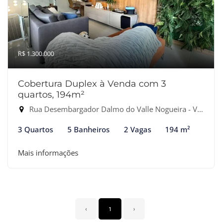
R$ 1.300.000
Cobertura Duplex à Venda com 3
quartos, 194m²
Rua Desembargador Dalmo do Valle Nogueira - Vila Andrade, São Paulo-SP
3 Quartos
5 Banheiros
2 Vagas
194 m²
Mais informações
‹
1
›