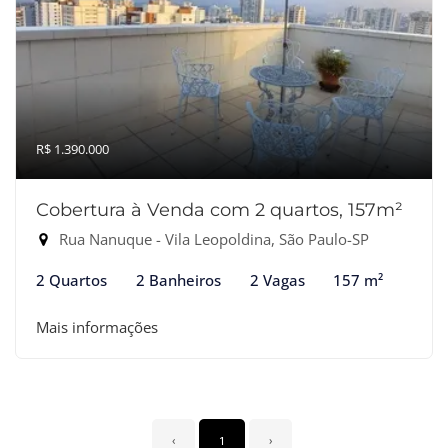
R$ 1.390.000
Cobertura à Venda com 2 quartos, 157m²
Rua Nanuque - Vila Leopoldina, São Paulo-SP
2 Quartos
2 Banheiros
2 Vagas
157 m²
Mais informações
‹
1
›