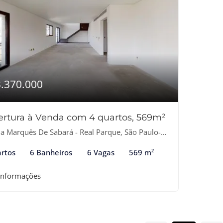
3.370.000
rtura à Venda com 4 quartos, 569m²
a Marquês De Sabará - Real Parque, São Paulo-SP
rtos
6 Banheiros
6 Vagas
569 m²
informações