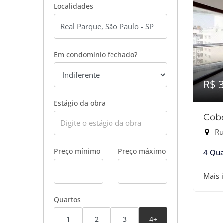
Localidades
Em condomínio fechado?
R$ 
Estágio da obra
Cobe
Ru
Preço mínimo
Preço máximo
4 Qua
Mais 
Quartos
1
2
3
4+