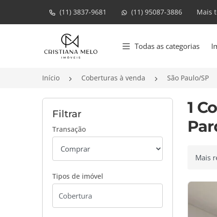
(11) 3837-9681
(11) 95087-3886
Mais 
Página inicial
Todas as categorias
I
Início
Coberturas à venda
São Paulo/SP
1 C
Filtrar
Par
Transação
Ordenar
Tipos de imóvel