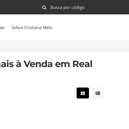
ato
Sobre Cristiana Melo
ais à Venda em Real
Mostrar resultados e
Mostrar result