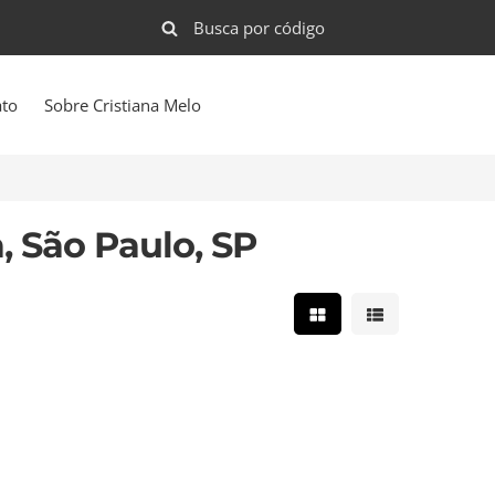
ato
Sobre Cristiana Melo
, São Paulo, SP
Mostrar resultados e
Mostrar result