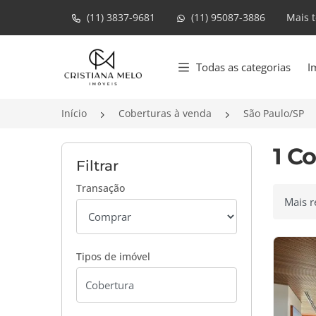
(11) 3837-9681
(11) 95087-3886
Mais 
Página inicial
Todas as categorias
I
Início
Coberturas à venda
São Paulo/SP
1 C
Filtrar
Transação
Ordenar
Tipos de imóvel