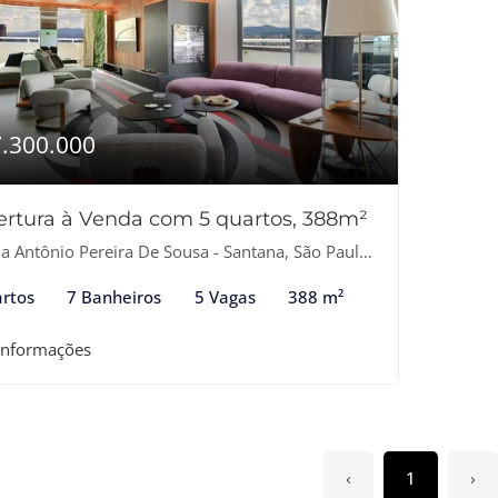
7.300.000
rtura à Venda com 5 quartos, 388m²
 Antônio Pereira De Sousa - Santana, São Paulo-SP
rtos
7 Banheiros
5 Vagas
388 m²
informações
‹
1
›