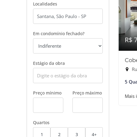
Localidades
Em condomínio fechado?
R$ 
Cobe
Estágio da obra
Rua
5 Qua
Preço mínimo
Preço máximo
Mais 
Quartos
1
2
3
4+