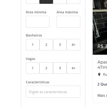
Área mínima
Área máxima
Banheiros
1
2
3
4+
R$ 
Vagas
Apar
47m
1
2
3
4+
Ru
Características
2 Qua
Mais 