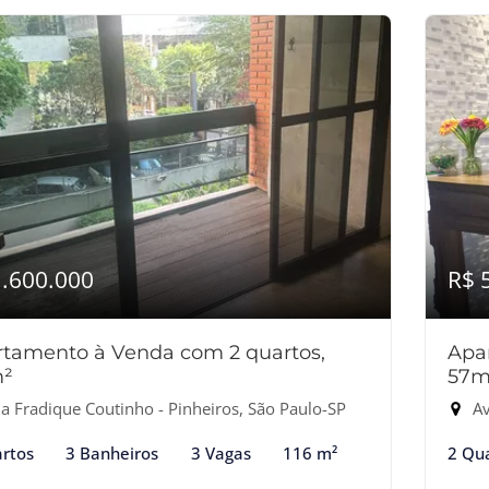
1.600.000
R$ 
tamento à Venda com 2 quartos,
Apa
m²
57m
a Fradique Coutinho - Pinheiros, São Paulo-SP
Av
rtos
3 Banheiros
3 Vagas
116 m²
2 Qu