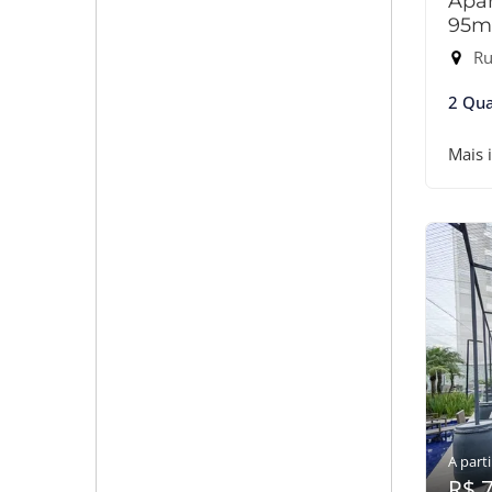
Apar
95m
Ru
2 Qua
Mais 
A parti
R$ 