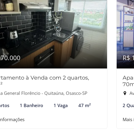
370.000
R$ 
tamento à Venda com 2 quartos,
Apa
²
70m
a General Florêncio - Quitaúna, Osasco-SP
Av
rtos
1 Banheiro
1 Vaga
47 m²
2 Qu
informações
Mais