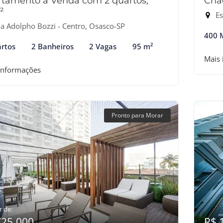
tamento à Venda com 2 quartos,
Chá
²
Estr
a Adolpho Bozzi - Centro, Osasco-SP
400 
rtos
2 Banheiros
2 Vagas
95 m²
Mais
informações
Pronto para Morar
r de:
725.000
R$ 