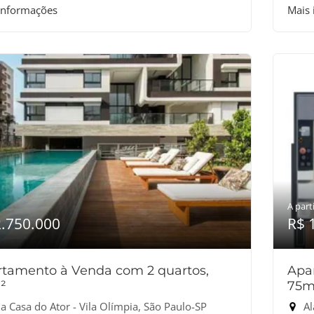
informações
Mais
A parti
2.750.000
R$ 
tamento à Venda com 2 quartos,
Apa
²
75m
a Casa do Ator - Vila Olímpia, São Paulo-SP
Al