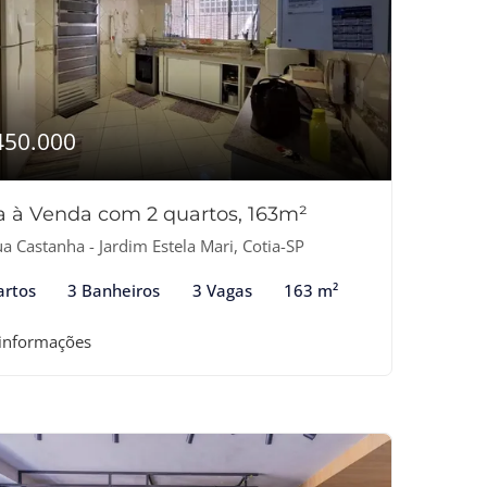
450.000
a à Venda com 2 quartos, 163m²
a Castanha - Jardim Estela Mari, Cotia-SP
artos
3 Banheiros
3 Vagas
163 m²
 informações