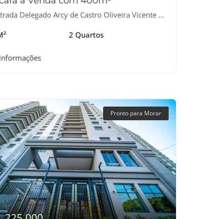
cara à Venda com 400m²
ada Delegado Arcy de Castro Oliveira Vicente - Serra da Cantareira, Mairiporã-SP
M²
2 Quartos
 informações
Pronto para Morar
1.225.000