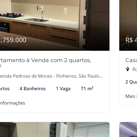
2.759.000
R$ 
tamento à Venda com 2 quartos,
Cas
²
Ru
nida Pedroso de Morais - Pinheiros, São Paulo-SP
2 Qu
rtos
4 Banheiros
1 Vaga
71 m²
Mais
informações