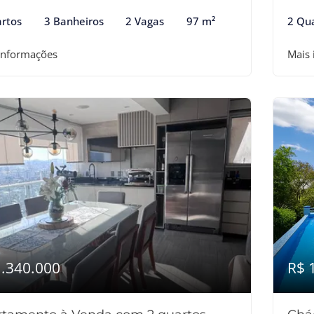
rtos
3 Banheiros
2 Vagas
97 m²
2 Qu
informações
Mais
1.340.000
R$ 