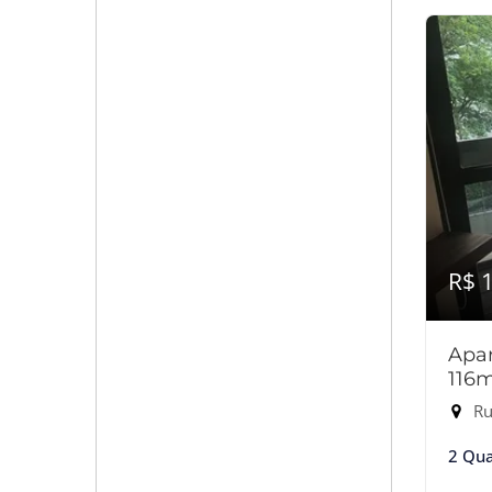
R$ 
Apar
116
Ru
2 Qua