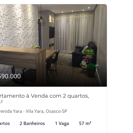
590.000
rtamento à Venda com 2 quartos,
²
enida Yara - Vila Yara, Osasco-SP
artos
2 Banheiros
1 Vaga
57 m²