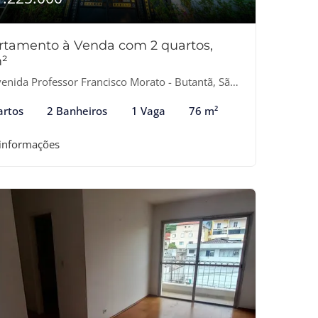
rtamento à Venda com 2 quartos,
²
nida Professor Francisco Morato - Butantã, São Paulo-SP
artos
2 Banheiros
1 Vaga
76 m²
 informações