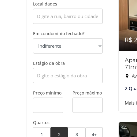
Localidades
Em condomínio fechado?
R$ 
Apar
Estágio da obra
71m
Ave
2 Qua
Preço mínimo
Preço máximo
Mais 
Quartos
1
2
3
4+