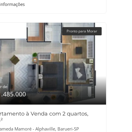
 informações
Pronto para Morar
r de:
1.485.000
rtamento à Venda com 2 quartos,
²
ameda Mamoré - Alphaville, Barueri-SP