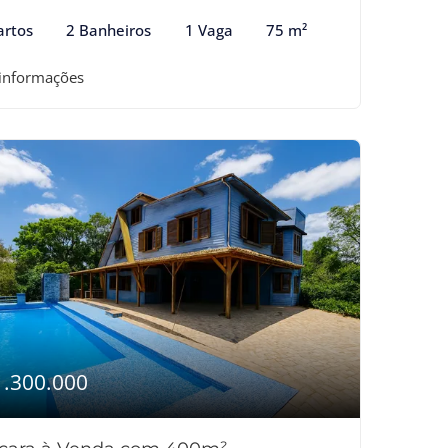
artos
2 Banheiros
1 Vaga
75 m²
 informações
1.300.000