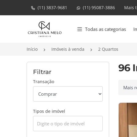
(11) 3837-9681
(11) 95087-3886
Mais 
Página inicial
Todas as categorias
I
Início
Imóveis à venda
2 Quartos
96 
Filtrar
Transação
Ordenar
Tipos de imóvel