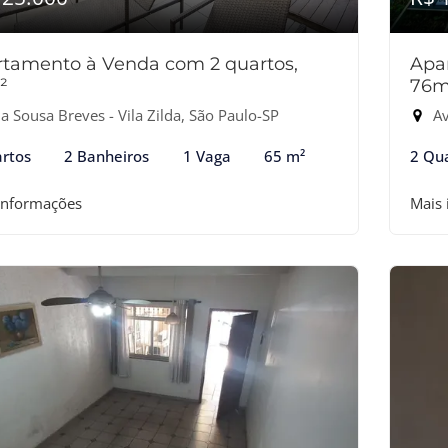
tamento à Venda com 2 quartos,
Apa
²
76m
 Sousa Breves - Vila Zilda, São Paulo-SP
Ave
rtos
2 Banheiros
1 Vaga
65 m²
2 Qu
informações
Mais