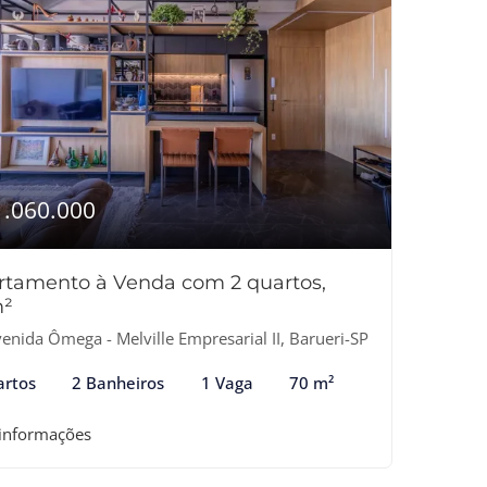
1.060.000
rtamento à Venda com 2 quartos,
²
enida Ômega - Melville Empresarial II, Barueri-SP
artos
2 Banheiros
1 Vaga
70 m²
 informações