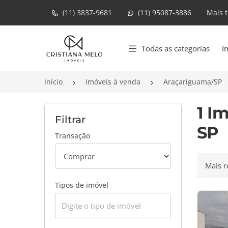
(11) 3837-9681
(11) 95087-3886
Mais 
Página inicial
Todas as categorias
I
Início
Imóveis à venda
Araçariguama/SP
1 I
Filtrar
SP
Transação
Ordenar
Tipos de imóvel