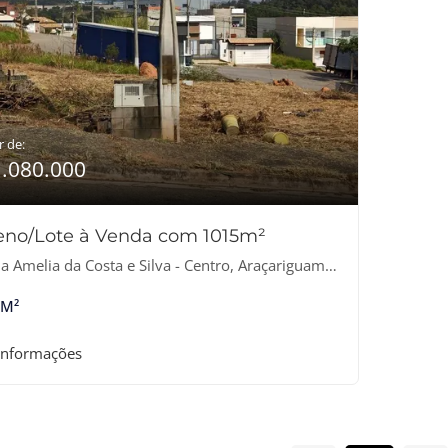
r de:
1.080.000
eno/Lote à Venda com 1015m²
 Amelia da Costa e Silva - Centro, Araçariguama-SP
 M²
informações