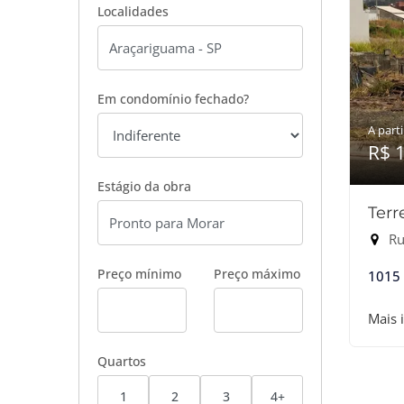
Localidades
Em condomínio fechado?
A parti
R$ 
Estágio da obra
Terr
Rua
Preço mínimo
Preço máximo
1015
Mais 
Quartos
1
2
3
4+