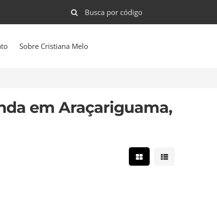
ato
Sobre Cristiana Melo
enda em Araçariguama,
Mostrar resultados e
Mostrar result