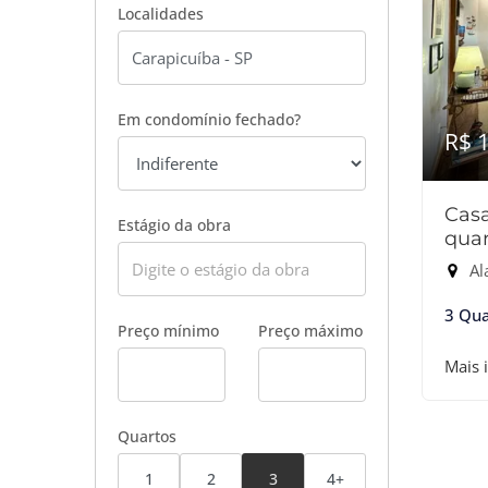
Localidades
Em condomínio fechado?
R$ 
Cas
Estágio da obra
quar
Ala
3 Qua
Preço mínimo
Preço máximo
Mais 
Quartos
1
2
3
4+