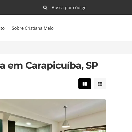
ato
Sobre Cristiana Melo
a em Carapicuíba, SP
Mostrar resultados e
Mostrar result