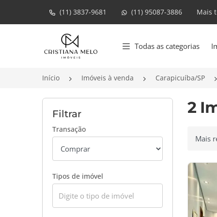
(11) 3837-9681
(11) 95087-3886
Mais 
Página inicial
Todas as categorias
I
Início
Imóveis à venda
Carapicuíba/SP
2 I
Filtrar
Transação
Ordenar
Tipos de imóvel