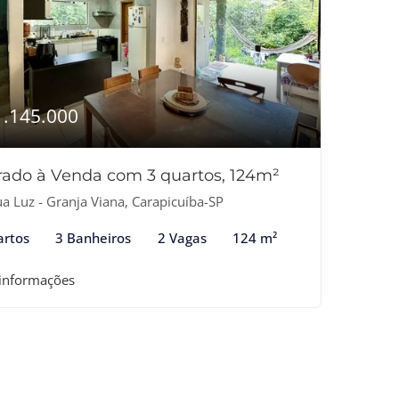
1.145.000
rado à Venda com 3 quartos, 124m²
a Luz - Granja Viana, Carapicuíba-SP
artos
3 Banheiros
2 Vagas
124 m²
 informações