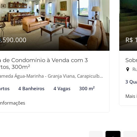
1.590.000
R$ 
a de Condomínio à Venda com 3
Sob
tos, 300m²
Ru
meda Água-Marinha - Granja Viana, Carapicuíba-SP
3 Qu
rtos
4 Banheiros
4 Vagas
300 m²
Mais
informações