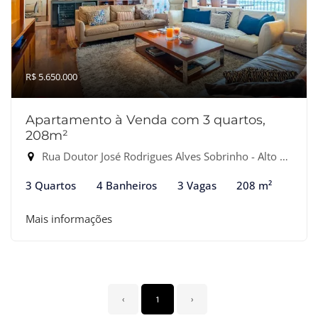
R$ 5.650.000
Apartamento à Venda com 3 quartos,
208m²
Rua Doutor José Rodrigues Alves Sobrinho - Alto de Pinheiros, São Paulo-SP
3 Quartos
4 Banheiros
3 Vagas
208 m²
Mais informações
‹
1
›