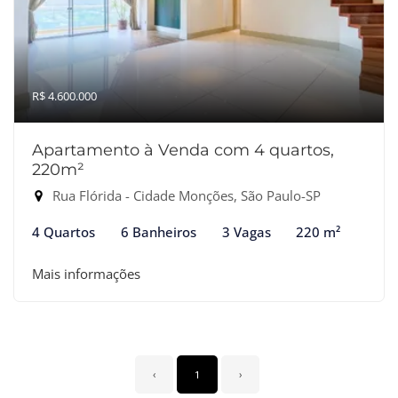
R$ 4.600.000
Apartamento à Venda com 4 quartos,
220m²
Rua Flórida - Cidade Monções, São Paulo-SP
4 Quartos
6 Banheiros
3 Vagas
220 m²
Mais informações
‹
1
›