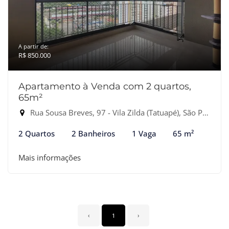
A partir de:
R$ 850.000
Apartamento à Venda com 2 quartos,
65m²
Rua Sousa Breves, 97 - Vila Zilda (Tatuapé), São Paulo-SP
2 Quartos
2 Banheiros
1 Vaga
65 m²
Mais informações
‹
1
›