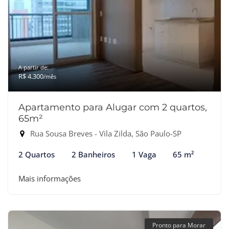
A partir de:
R$ 4.300
/mês
Apartamento para Alugar com 2 quartos,
65m²
Rua Sousa Breves - Vila Zilda, São Paulo-SP
2 Quartos
2 Banheiros
1 Vaga
65 m²
Mais informações
Pronto para Morar