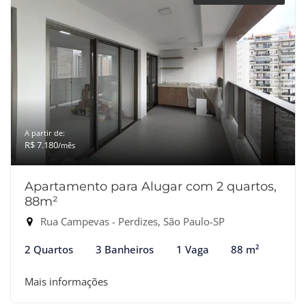
A partir de:
R$ 7.180
/mês
Apartamento para Alugar com 2 quartos,
88m²
Rua Campevas - Perdizes, São Paulo-SP
2 Quartos
3 Banheiros
1 Vaga
88 m²
Mais informações