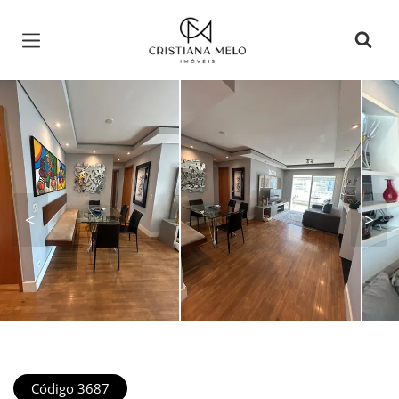
Página inicial
<
>
Código 3687