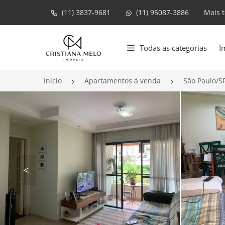
(11) 3837-9681
(11) 95087-3886
Mais 
Página inicial
Todas as categorias
I
Início
Apartamentos à venda
São Paulo/S
<