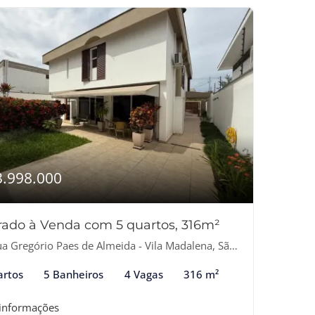
3.998.000
rado à Venda com 5 quartos, 316m²
 Gregório Paes de Almeida - Vila Madalena, São Paulo-SP
artos
5 Banheiros
4 Vagas
316 m²
 informações