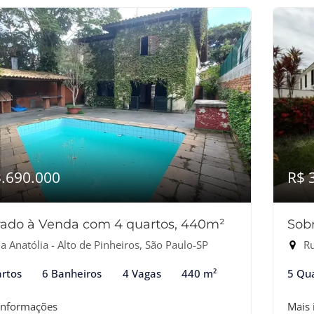
3.690.000
R$ 
rado à Venda com 4 quartos, 440m²
Sob
 Anatólia - Alto de Pinheiros, São Paulo-SP
Rua
rtos
6 Banheiros
4 Vagas
440 m²
5 Qu
informações
Mais