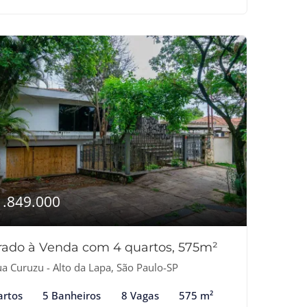
1.849.000
rado à Venda com 4 quartos, 575m²
a Curuzu - Alto da Lapa, São Paulo-SP
artos
5 Banheiros
8 Vagas
575 m²