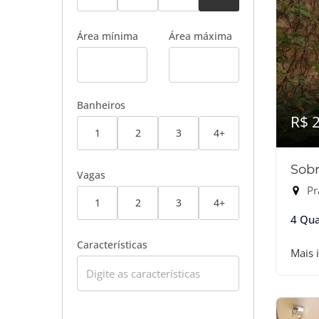
Área mínima
Área máxima
Banheiros
R$ 
1
2
3
4+
Sobr
Vagas
Pr
1
2
3
4+
4 Qua
Características
Mais 