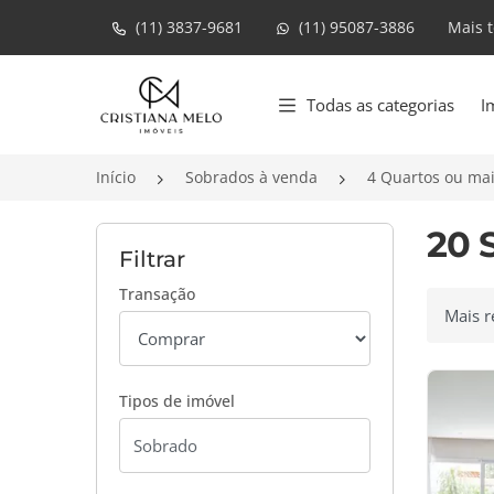
(11) 3837-9681
(11) 95087-3886
Mais 
Página inicial
Todas as categorias
I
Início
Sobrados à venda
4 Quartos ou ma
20 
Filtrar
Transação
Ordenar
Tipos de imóvel