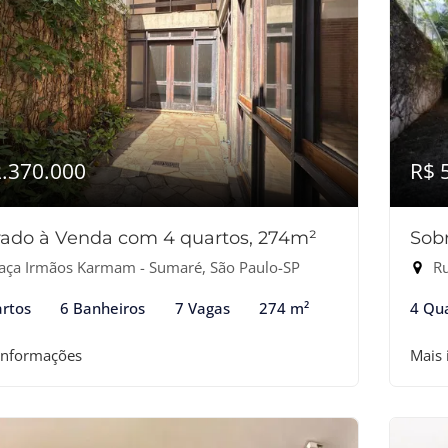
2.370.000
R$ 
ado à Venda com 4 quartos, 274m²
Sob
aça Irmãos Karmam - Sumaré, São Paulo-SP
Ru
rtos
6 Banheiros
7 Vagas
274 m²
4 Qu
informações
Mais