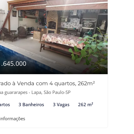
1.645.000
rado à Venda com 4 quartos, 262m²
a guararapes - Lapa, São Paulo-SP
artos
3 Banheiros
3 Vagas
262 m²
 informações