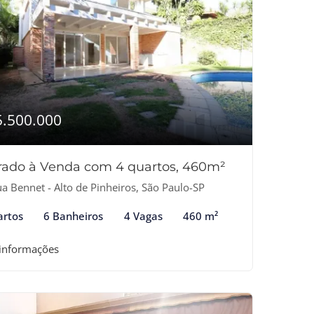
5.500.000
rado à Venda com 4 quartos, 460m²
a Bennet - Alto de Pinheiros, São Paulo-SP
artos
6 Banheiros
4 Vagas
460 m²
 informações