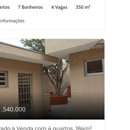
artos
7 Banheiros
4 Vagas
350 m²
 informações
1.540.000
rado à Venda com 4 quartos, 184m²