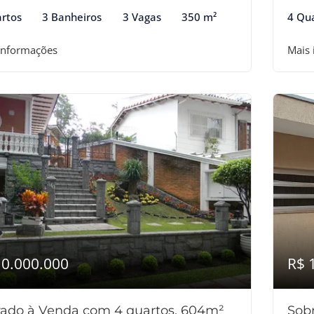
rtos
3 Banheiros
3 Vagas
350 m²
4 Qu
informações
Mais
10.000.000
R$ 
ado à Venda com 4 quartos, 604m²
Sob