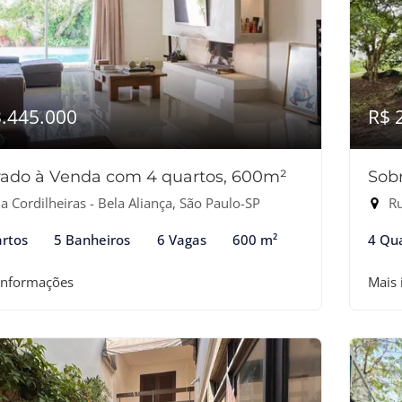
3.445.000
R$ 
ado à Venda com 4 quartos, 600m²
Sob
 Cordilheiras - Bela Aliança, São Paulo-SP
Ru
rtos
5 Banheiros
6 Vagas
600 m²
4 Qu
informações
Mais