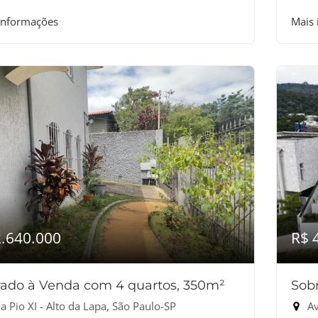
informações
Mais
2.640.000
R$ 
ado à Venda com 4 quartos, 350m²
Sob
 Pio XI - Alto da Lapa, São Paulo-SP
Ave