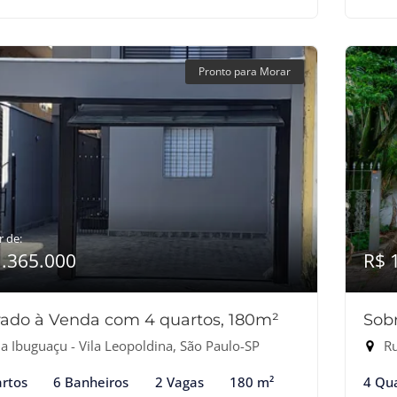
Pronto para Morar
r de:
1.365.000
R$ 
ado à Venda com 4 quartos, 180m²
Sob
a Ibuguaçu - Vila Leopoldina, São Paulo-SP
Ru
rtos
6 Banheiros
2 Vagas
180 m²
4 Qu