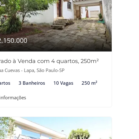
2.150.000
rado à Venda com 4 quartos, 250m²
a Cuevas - Lapa, São Paulo-SP
artos
3 Banheiros
10 Vagas
250 m²
 informações