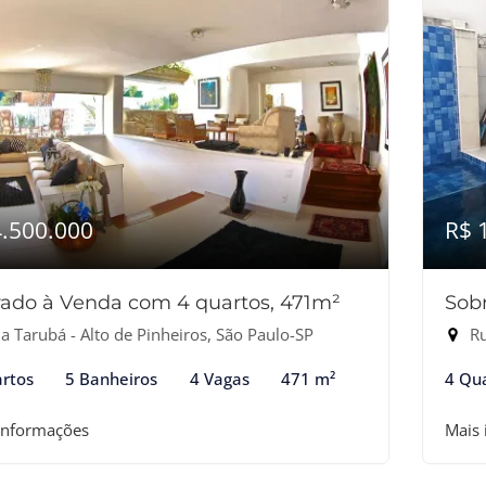
4.500.000
R$ 
ado à Venda com 4 quartos, 471m²
Sob
a Tarubá - Alto de Pinheiros, São Paulo-SP
Ru
rtos
5 Banheiros
4 Vagas
471 m²
4 Qu
informações
Mais