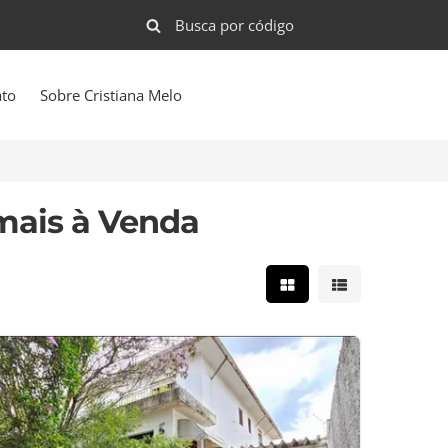
ato
Sobre Cristiana Melo
mais à Venda
Mostrar resultados e
Mostrar result