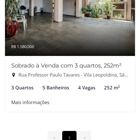
R$ 1.580.000
Sobrado à Venda com 3 quartos, 252m²
Rua Professor Paulo Tavares - Vila Leopoldina, São Paulo-SP
3 Quartos
5 Banheiros
4 Vagas
252 m²
Mais informações
‹
1
›