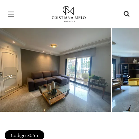
Página inicial
<
>
Código 3055